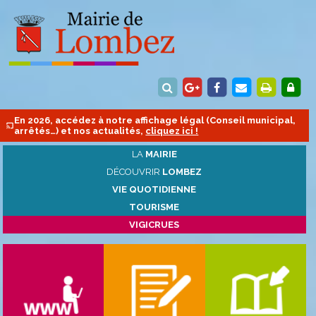
En 2026, accédez à notre affichage légal (Conseil municipal,
arrêtés…) et nos actualités,
cliquez ici !
LA
MAIRIE
DÉCOUVRIR
LOMBEZ
VIE QUOTIDIENNE
TOURISME
VIGICRUES