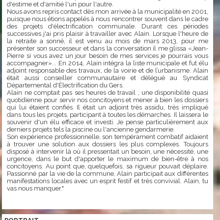
d'estime et d'amitié l'un pour l'autre.
Nous avons repris contact dès mon arrivée à la municipalité en 2001,
puisque nous étions appelés à nous rencontrer souvent dans le cadre
des projets d'électrification communale. Durant ces périodes
successives j'ai pris plaisir à travailler avec Alain. Lorsque l'heure de
la retraite a sonné, il est venu au mois de mars 2013, pour me
présenter son successeur et dans la conversation il me glissa «Jean-
Pierre si vous avez un jour besoin de mes services je pourrais vous
accompagner»... En 2014, Alain intégra la liste municipale et fut élu
adjoint responsable des travaux, de la voirie et de l’urbanisme. Alain
était aussi conseiller communautaire et délégué au Syndicat
Départemental d'Électrification du Gers.
Alain ne comptait pas ses heures de travail ; une disponibilité quasi
quotidienne pour servir nos concitoyens et mener à bien les dossiers
qui lui étaient confiés. Il était un adjoint très assidu, très impliqué
dans tous les projets, participant à toutes les démarches. Il laissera le
souvenir d'un élu efficace et investi. Je pense particulièrement aux
derniers projets tels la piscine ou l'ancienne gendarmerie.
Son expérience professionnelle, son tempérament combatif aidaient
à trouver une solution aux dossiers les plus complexes. Toujours
disposé à intervenir là où il pressentait un besoin, une nécessité, une
urgence, dans le but d'apporter le maximum de bien-être à nos
concitoyens. Au point que, quelquefois, sa rigueur pouvait déplaire.
Passionné par la vie de la commune, Alain participait aux différentes
manifestations locales avec un esprit festif et très convivial. Alain, tu
vas nous manquer."