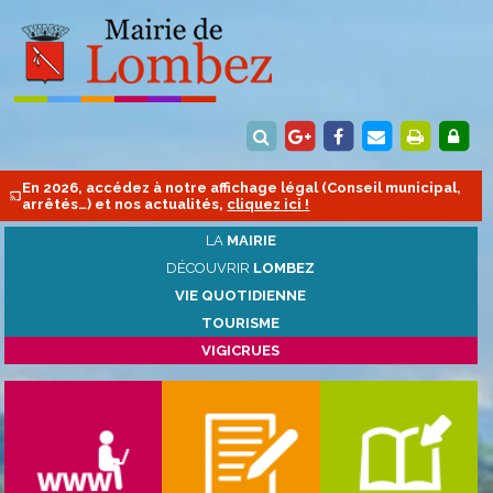
En 2026, accédez à notre affichage légal (Conseil municipal,
arrêtés…) et nos actualités,
cliquez ici !
LA
MAIRIE
DÉCOUVRIR
LOMBEZ
VIE QUOTIDIENNE
TOURISME
VIGICRUES