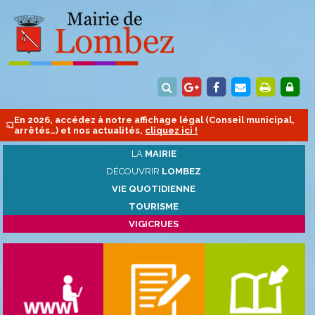
En 2026, accédez à notre affichage légal (Conseil municipal,
arrêtés…) et nos actualités,
cliquez ici !
LA
MAIRIE
DÉCOUVRIR
LOMBEZ
VIE QUOTIDIENNE
TOURISME
VIGICRUES