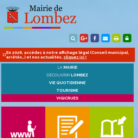
En 2026, accédez à notre affichage légal (Conseil municipal,
arrêtés…) et nos actualités,
cliquez ici !
LA
MAIRIE
DÉCOUVRIR
LOMBEZ
VIE QUOTIDIENNE
TOURISME
VIGICRUES