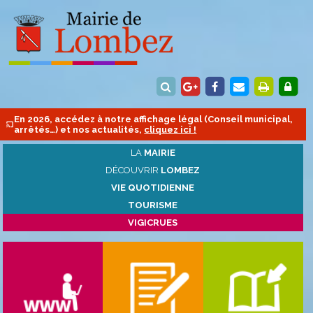
En 2026, accédez à notre affichage légal (Conseil municipal,
arrêtés…) et nos actualités,
cliquez ici !
LA
MAIRIE
DÉCOUVRIR
LOMBEZ
VIE QUOTIDIENNE
TOURISME
VIGICRUES