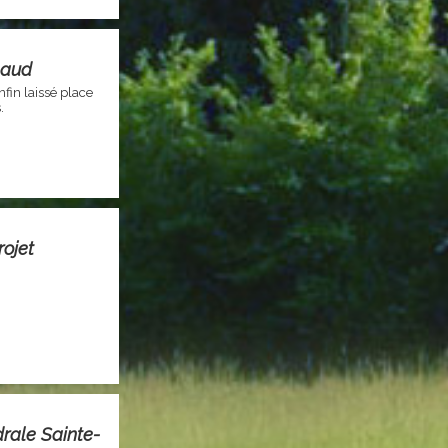
naud
fin laissé place
.
rojet
rale Sainte-