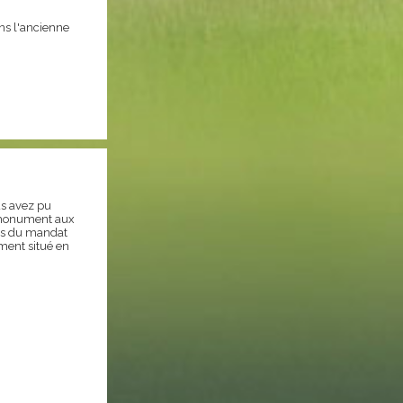
ns l'ancienne
us avez pu
u monument aux
ors du mandat
ment situé en