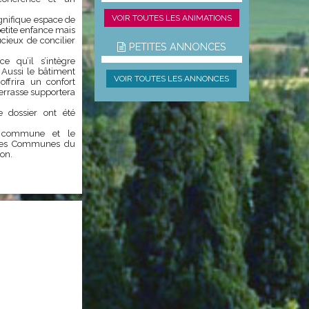
VOIR TOUTES LES ANIMATIONS
gnifique espace de
 petite enfance mais
ucieux de concilier
PETITES ANNONCES
e qu’il s’intègre
 Aussi le bâtiment
VOIR TOUTES LES ANNONCES
ffrira un confort
terrasse supportera
 dossier ont été
a commune et le
 des Communes du
ion.