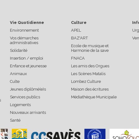
Vie Quotidienne
Culture
Inf
Environnement
APEL
Urg
Vos démarches
BAZ'ART
Ven
administratives
Ecole de musique et
Solidarité
Harmonie de la save
Insertion / emploi
FNACA
Enfance et jeunesse
Les amis des Orgues
Animaux
Les Scènes Matalis
Culte
Lombez Culture
Jeunes diplômé(e)s
Maison des écritures
Services publics
Médiathèque Municipale
s
Logements
Nouveaux arrivants
Santé