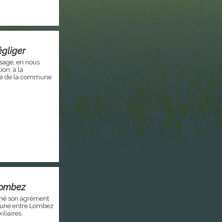
égliger
sage, en nous
on, à la
ble de la commune
Lombez
onné son agrément
mune entre Lombez
iliaires.