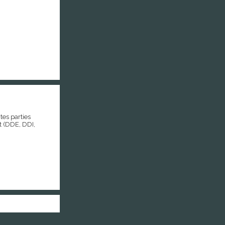
tes parties
at (DDE, DDI,