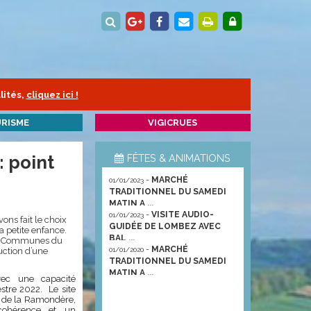
lités,
cliquez ici !
RISME
VIGICRUES
: point
FÊTES & ANIMATIONS
-
MARCHÉ
01/01/2023
TRADITIONNEL DU SAMEDI
MATIN A ...
-
VISITE AUDIO-
01/01/2023
ons fait le choix
GUIDÉE DE LOMBEZ AVEC
a petite enfance.
BAL ...
des Communes du
-
MARCHÉ
uction d’une
01/01/2020
TRADITIONNEL DU SAMEDI
MATIN A ...
vec une capacité
stre 2022.
Le site
e de la Ramondère,
cohérence et un