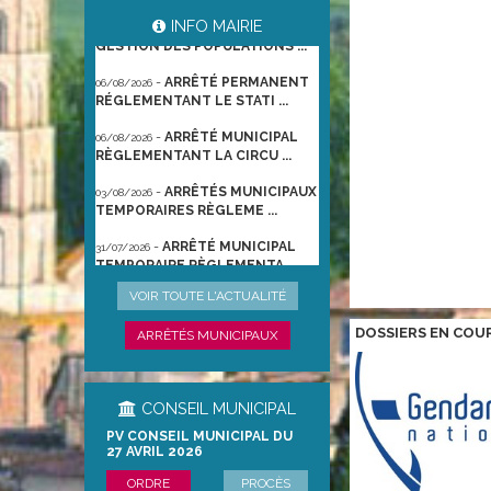
-
ARRÊTÉ PORTANT
06/08/2026
INFO MAIRIE
GESTION DES POPULATIONS ...
-
ARRÊTÉ PERMANENT
06/08/2026
RÉGLEMENTANT LE STATI ...
-
ARRÊTÉ MUNICIPAL
06/08/2026
RÈGLEMENTANT LA CIRCU ...
-
ARRÊTÉS MUNICIPAUX
03/08/2026
TEMPORAIRES RÈGLEME ...
-
ARRÊTÉ MUNICIPAL
31/07/2026
TEMPORAIRE RÈGLEMENTA ...
-
ARRÊTÉ
22/06/2026
VOIR TOUTE L'ACTUALITÉ
PRÉFECTORAL DU 21/06/2026
TEMPO ...
DOSSIERS EN COU
ARRÊTÉS MUNICIPAUX
CONSEIL MUNICIPAL
PV CONSEIL MUNICIPAL DU
27 AVRIL 2026
ORDRE
PROCÈS