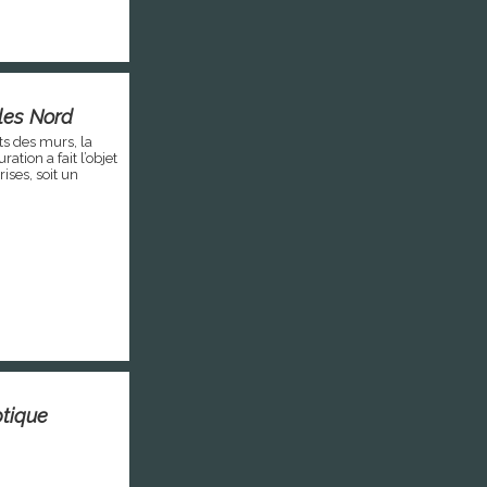
les Nord
ts des murs, la
ation a fait l’objet
ises, soit un
ptique