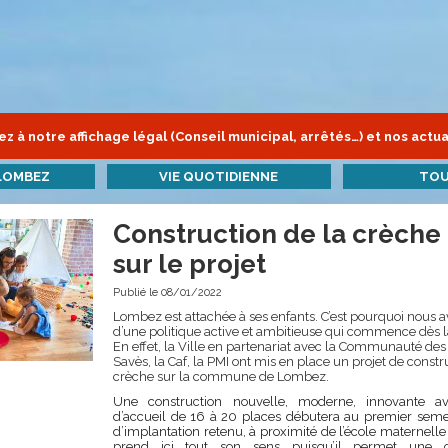
z à notre affichage légal (Conseil municipal, arrêtés…) et nos actua
LOMBEZ
VIE QUOTIDIENNE
TOU
Construction de la crèche 
sur le projet
Publié le 08/01/2022
Lombez est attachée à ses enfants. C’est pourquoi nous av
d’une politique active et ambitieuse qui commence dès l
En effet, la Ville en partenariat avec la Communauté 
Savès, la Caf, la PMI ont mis en place un projet de constr
crèche sur la commune de Lombez.
Une construction nouvelle, moderne, innovante a
d’accueil de 16 à 20 places débutera au premier seme
d’implantation retenu, à proximité de l’école maternell
prend ici tout son sens puisqu’il permet une 