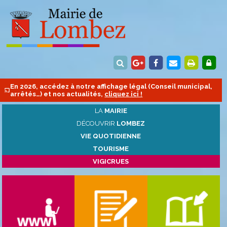
En 2026, accédez à notre affichage légal (Conseil municipal,
arrêtés…) et nos actualités,
cliquez ici !
LA
MAIRIE
DÉCOUVRIR
LOMBEZ
VIE QUOTIDIENNE
TOURISME
VIGICRUES