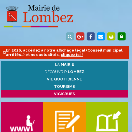
En 2026, accédez à notre affichage légal (Conseil municipal,
arrêtés…) et nos actualités,
cliquez ici !
LA
MAIRIE
DÉCOUVRIR
LOMBEZ
VIE QUOTIDIENNE
TOURISME
VIGICRUES