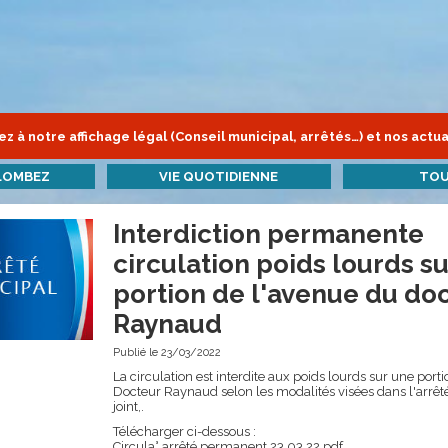
z à notre affichage légal (Conseil municipal, arrêtés…) et nos actua
LOMBEZ
VIE QUOTIDIENNE
TOU
Interdiction permanente
circulation poids lourds su
portion de l'avenue du do
Raynaud
Publié le 23/03/2022
La circulation est interdite aux poids lourds sur une port
Docteur Raynaud selon les modalités visées dans l'arrêt
joint,.
Télécharger ci-dessous :
Circula° arrêté permanent 23.03.22.pdf