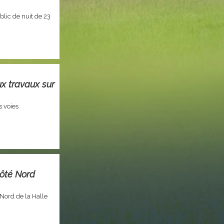
lic de nuit de 23
x travaux sur
s voies
côté Nord
 Nord de la Halle