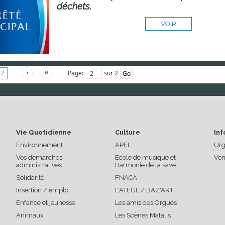
déchets.
VOIR
Page:
sur 2
2
Vie Quotidienne
Culture
Inf
Environnement
APEL
Urg
Vos démarches
Ecole de musique et
Ven
administratives
Harmonie de la save
Solidarité
FNACA
Insertion / emploi
L'ATEUL / BAZ'ART
Enfance et jeunesse
Les amis des Orgues
Animaux
Les Scènes Matalis