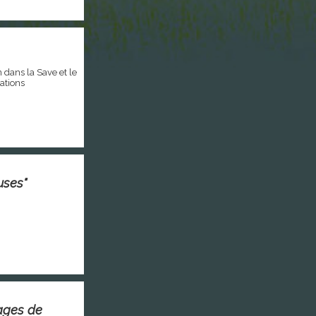
 dans la Save et le
sations
uses"
ages de