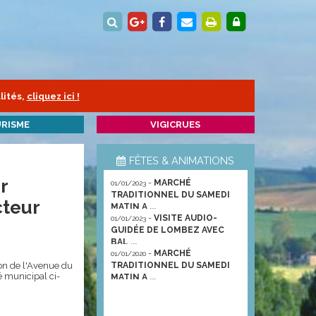
lités,
cliquez ici !
RISME
VIGICRUES
FÊTES & ANIMATIONS
r
-
MARCHÉ
01/01/2023
TRADITIONNEL DU SAMEDI
cteur
MATIN A ...
-
VISITE AUDIO-
01/01/2023
GUIDÉE DE LOMBEZ AVEC
BAL ...
-
MARCHÉ
01/01/2020
ion de l'Avenue du
TRADITIONNEL DU SAMEDI
é municipal ci-
MATIN A ...