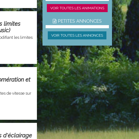
VOIR TOUTES LES ANIMATIONS
PETITES ANNONCES
 limites
sic)
VOIR TOUTES LES ANNONCES
fiant les limites
omération et
tes de vitesse sur
s d'éclairage