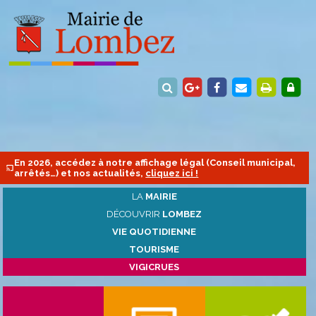
En 2026, accédez à notre affichage légal (Conseil municipal,
arrêtés…) et nos actualités,
cliquez ici !
LA
MAIRIE
DÉCOUVRIR
LOMBEZ
VIE QUOTIDIENNE
TOURISME
VIGICRUES