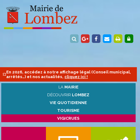
En 2026, accédez à notre affichage légal (Conseil municipal,
arrêtés…) et nos actualités,
cliquez ici !
LA
MAIRIE
DÉCOUVRIR
LOMBEZ
VIE QUOTIDIENNE
TOURISME
VIGICRUES