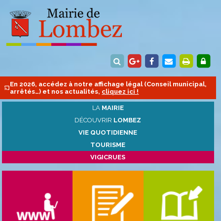
En 2026, accédez à notre affichage légal (Conseil municipal,
arrêtés…) et nos actualités,
cliquez ici !
LA
MAIRIE
DÉCOUVRIR
LOMBEZ
VIE QUOTIDIENNE
TOURISME
VIGICRUES