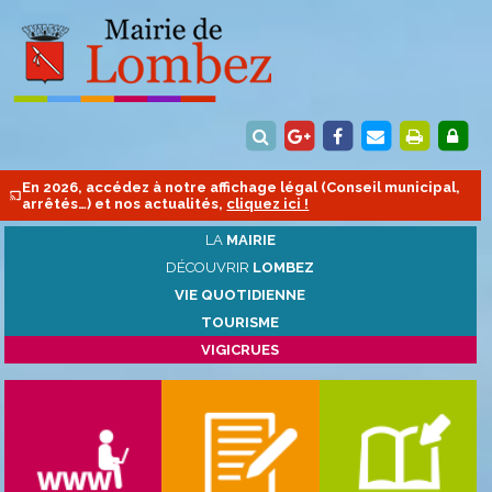
En 2026, accédez à notre affichage légal (Conseil municipal,
arrêtés…) et nos actualités,
cliquez ici !
LA
MAIRIE
DÉCOUVRIR
LOMBEZ
VIE QUOTIDIENNE
TOURISME
VIGICRUES