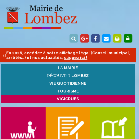
En 2026, accédez à notre affichage légal (Conseil municipal,
arrêtés…) et nos actualités,
cliquez ici !
LA
MAIRIE
DÉCOUVRIR
LOMBEZ
VIE QUOTIDIENNE
TOURISME
VIGICRUES