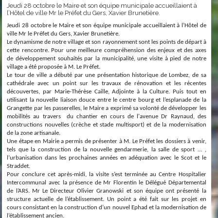
Jeudi 28 octobre le Maire et son équipe municipale accueillaient à
l’Hôtel de ville Mr le Préfet du Gers, Xavier Brunetière.
Jeudi 28 octobre le Maire et son équipe municipale accueillaient à l’Hôtel de
ville Mr le Préfet du Gers, Xavier Brunetière.
Le dynamisme de notre village et son rayonnement sont les points de départ à
cette rencontre. Pour une meilleure compréhension des enjeux et des axes
de développement souhaités par la municipalité, une visite à pied de notre
village a été proposée à M. Le Préfet.
Le tour de ville a débuté par une présentation historique de Lombez, de sa
cathédrale avec un point sur les travaux de rénovation et les récentes
découvertes, par Marie-Thérèse Caille, Adjointe à la Culture. Puis tout en
utilisant la nouvelle liaison douce entre le centre bourg et l’esplanade de la
Grangette par les passerelles, le Maire a exprimé sa volonté de développer les
mobilités au travers du chantier en cours de l'avenue Dr Raynaud, des
constructions nouvelles (crèche et stade multisport) et de la modernisation
de la zone artisanale.
Une étape en Mairie a permis de présenter à M. Le Préfet les dossiers à venir,
tels que la construction de la nouvelle gendarmerie, la salle de sport ... ,
l’urbanisation dans les prochaines années en adéquation avec le Scot et le
Straddet.
Pour conclure cet après-midi, la visite s’est terminée au Centre Hospitalier
Intercommunal avec la présence de Mr Florentin le Délégué Départemental
de l’ARS. Mr Le Directeur Olivier Granowski et son équipe ont présenté la
structure actuelle de l’établissement. Un point a été fait sur les projet en
cours consistant en la construction d’un nouvel Ephad et la modernisation de
l’établissement ancien.