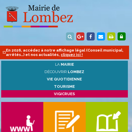
En 2026, accédez à notre affichage légal (Conseil municipal,
arrêtés…) et nos actualités,
cliquez ici !
LA
MAIRIE
DÉCOUVRIR
LOMBEZ
VIE QUOTIDIENNE
TOURISME
VIGICRUES