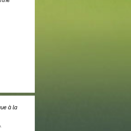
rthe
ue à la
e.