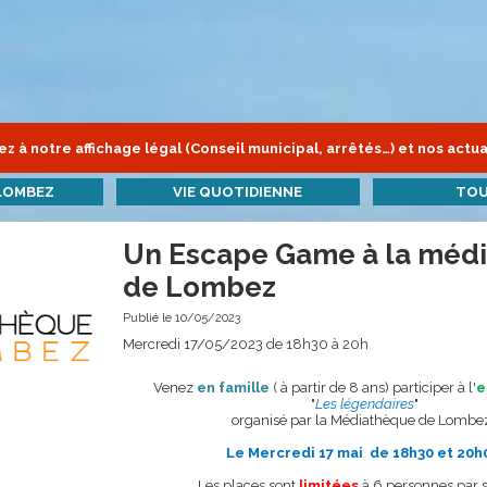
z à notre affichage légal (Conseil municipal, arrêtés…) et nos actua
LOMBEZ
VIE QUOTIDIENNE
TOU
Un Escape Game à la méd
de Lombez
Publié le 10/05/2023
Mercredi 17/05/2023 de 18h30 à 20h
Venez
en famille
( à partir de 8 ans) participer à l'
e
"
Les légendaires
"
organisé par la Médiathèque de Lombez
Le Mercredi 17 mai de 18h30 et 20
Les places sont
limitées
à 6 personnes par 