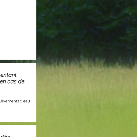
mentant
 en cas de
élèvements d'eau