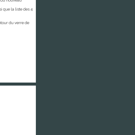
on du nouveau
i que la liste des 4
utour du verre de