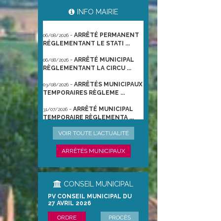
-
ARRÊTÉ PORTANT
06/08/2026
INFO MAIRIE
GESTION DES POPULATIONS ...
-
ARRÊTÉ PERMANENT
06/08/2026
RÉGLEMENTANT LE STATI ...
-
ARRÊTÉ MUNICIPAL
06/08/2026
RÈGLEMENTANT LA CIRCU ...
-
ARRÊTÉS MUNICIPAUX
03/08/2026
TEMPORAIRES RÈGLEME ...
-
ARRÊTÉ MUNICIPAL
31/07/2026
TEMPORAIRE RÈGLEMENTA ...
-
ARRÊTÉ
22/06/2026
VOIR TOUTE L'ACTUALITÉ
PRÉFECTORAL DU 21/06/2026
TEMPO ...
ARRÊTÉS MUNICIPAUX
CONSEIL MUNICIPAL
PV CONSEIL MUNICIPAL DU
27 AVRIL 2026
ORDRE
PROCÈS