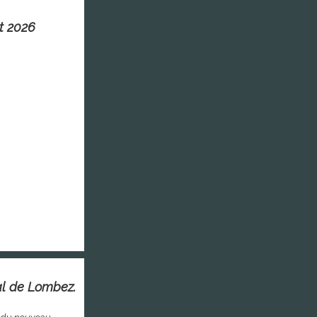
et 2026
al de Lombez.