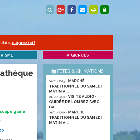
lités,
cliquez ici !
RISME
VIGICRUES
iathèque
FÊTES & ANIMATIONS
-
MARCHÉ
01/01/2023
TRADITIONNEL DU SAMEDI
MATIN A ...
-
VISITE AUDIO-
01/01/2023
GUIDÉE DE LOMBEZ AVEC
BAL ...
scape game
-
MARCHÉ
01/01/2020
TRADITIONNEL DU SAMEDI
 :
MATIN A ...
h00
séance!