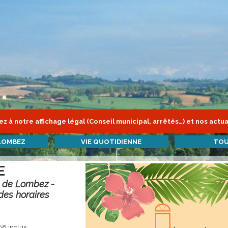
z à notre affichage légal (Conseil municipal, arrêtés…) et nos actua
LOMBEZ
VIE QUOTIDIENNE
TOU
E
 de Lombez -
des horaires
8 inclus