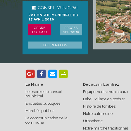
CONSEIL MUNICIPAL
PV CONSEIL MUNICIPAL DU
27 AVRIL 2026
ORDRE
PROCÈS
DU JOUR
VERBAUX
DÉLIBÉRATION
La Mairie
Découvrir Lombez
Le maire et le conseil
Equipements municipaux
municipal
Label "village en poésie"
Enquêtes publiques
Histoire de lombez
Marchés publics
Notre patrimoine
La communication de la
Urbanisme
commune
Notre marché traditionnel