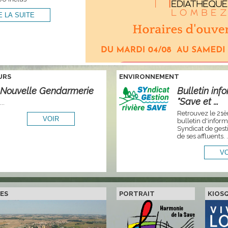
URS
ENVIRONNEMENT
Nouvelle Gendarmerie
Bulletin inf
"Save et ...
...
Retrouvez le 2
bulletin d'infor
Syndicat de gest
de ses affluents. .
ES
PORTRAIT
KIOS