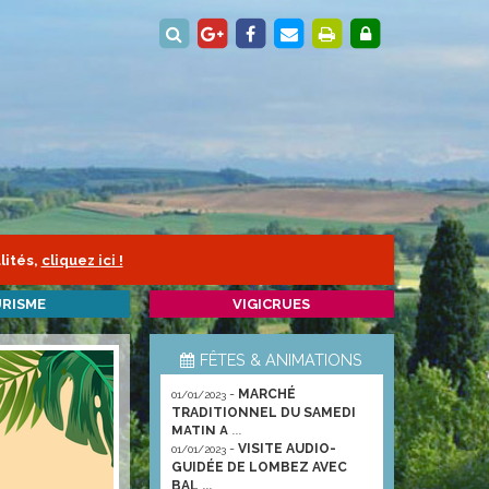
lités,
cliquez ici !
RISME
VIGICRUES
FÊTES & ANIMATIONS
-
MARCHÉ
01/01/2023
TRADITIONNEL DU SAMEDI
MATIN A ...
-
VISITE AUDIO-
01/01/2023
GUIDÉE DE LOMBEZ AVEC
BAL ...