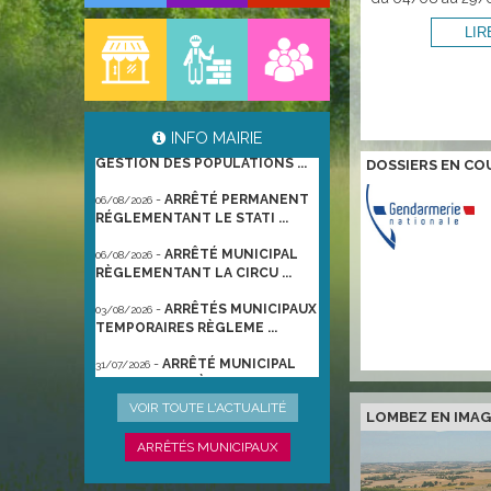
-
ARRÊTÉ PORTANT
06/08/2026
INFO MAIRIE
GESTION DES POPULATIONS ...
DOSSIERS EN CO
-
ARRÊTÉ PERMANENT
06/08/2026
RÉGLEMENTANT LE STATI ...
-
ARRÊTÉ MUNICIPAL
06/08/2026
RÈGLEMENTANT LA CIRCU ...
-
ARRÊTÉS MUNICIPAUX
03/08/2026
TEMPORAIRES RÈGLEME ...
-
ARRÊTÉ MUNICIPAL
31/07/2026
TEMPORAIRE RÈGLEMENTA ...
-
ARRÊTÉ
22/06/2026
VOIR TOUTE L'ACTUALITÉ
LOMBEZ EN IMAG
PRÉFECTORAL DU 21/06/2026
TEMPO ...
ARRÊTÉS MUNICIPAUX