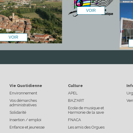
Vie Quotidienne
Culture
Inf
Environnement
APEL
Urg
Vos démarches
BAZ'ART
Ven
administratives
Ecole de musique et
Solidarité
Harmonie de la save
Insertion / emploi
FNACA
Enfance et jeunesse
Les amis des Orgues