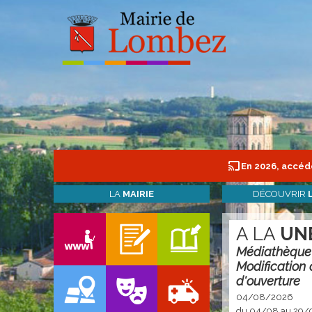
En 2026, accéde
LA
MAIRIE
DÉCOUVRIR
A LA
UN
Médiathèque
Modification 
d'ouverture
04/08/2026
du 04/08 au 29/0