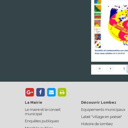
1
La Mairie
Découvrir Lombez
Le maire et le conseil
Equipements municipaux
municipal
Label "village en poésie"
Enquêtes publiques
Histoire de lombez