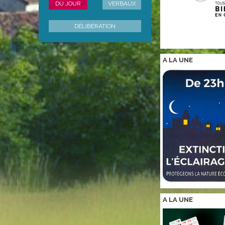
DU JOUR
VERBAUX
DÉLIBÉRATION
A LA
UNE
A LA
UNE