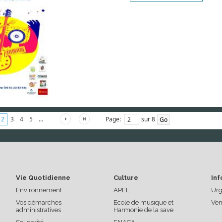
Page:
sur 8
2
3
4
5
...
Vie Quotidienne
Culture
Inf
Environnement
APEL
Urg
Vos démarches
Ecole de musique et
Ven
administratives
Harmonie de la save