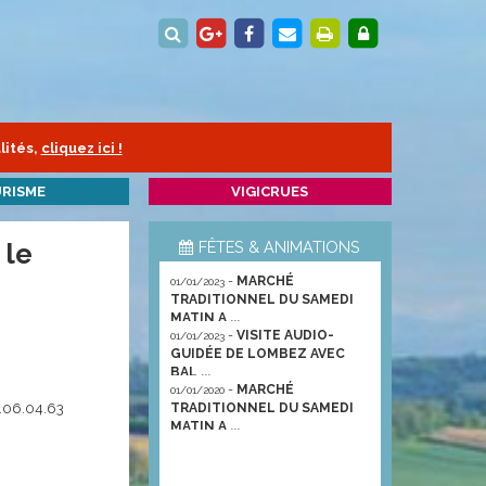
lités,
cliquez ici !
RISME
VIGICRUES
 le
FÊTES & ANIMATIONS
-
MARCHÉ
01/01/2023
TRADITIONNEL DU SAMEDI
MATIN A ...
-
VISITE AUDIO-
01/01/2023
GUIDÉE DE LOMBEZ AVEC
BAL ...
-
MARCHÉ
01/01/2020
2.06.04.63
TRADITIONNEL DU SAMEDI
MATIN A ...