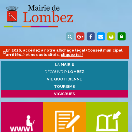
En 2026, accédez à notre affichage légal (Conseil municipal,
arrêtés…) et nos actualités,
cliquez ici !
LA
MAIRIE
DÉCOUVRIR
LOMBEZ
VIE QUOTIDIENNE
TOURISME
VIGICRUES