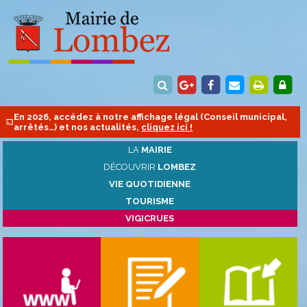
En 2026, accédez à notre affichage légal (Conseil municipal,
arrêtés…) et nos actualités,
cliquez ici !
LA
MAIRIE
DÉCOUVRIR
LOMBEZ
VIE QUOTIDIENNE
TOURISME
VIGICRUES