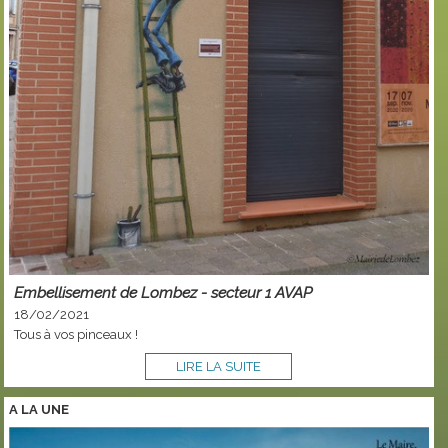
Embellisement de Lombez - secteur 1 AVAP
18/02/2021
Tous à vos pinceaux !
LIRE LA SUITE
A LA
UNE