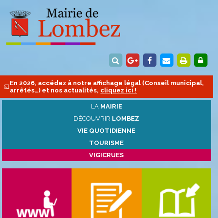
En 2026, accédez à notre affichage légal (Conseil municipal,
arrêtés…) et nos actualités,
cliquez ici !
LA
MAIRIE
DÉCOUVRIR
LOMBEZ
VIE QUOTIDIENNE
TOURISME
VIGICRUES