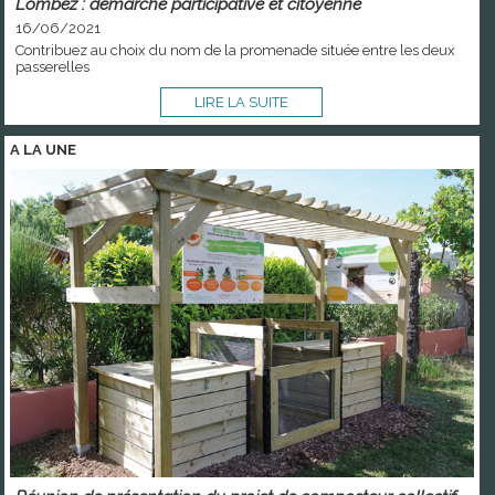
Lombez : démarche participative et citoyenne
16/06/2021
Contribuez au choix du nom de la promenade située entre les deux
passerelles
LIRE LA SUITE
A LA
UNE