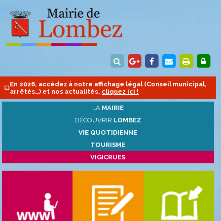
En 2026, accédez à notre affichage légal (Conseil municipal,
arrêtés…) et nos actualités,
cliquez ici !
LA
MAIRIE
DÉCOUVRIR
LOMBEZ
VIE QUOTIDIENNE
TOURISME
VIGICRUES