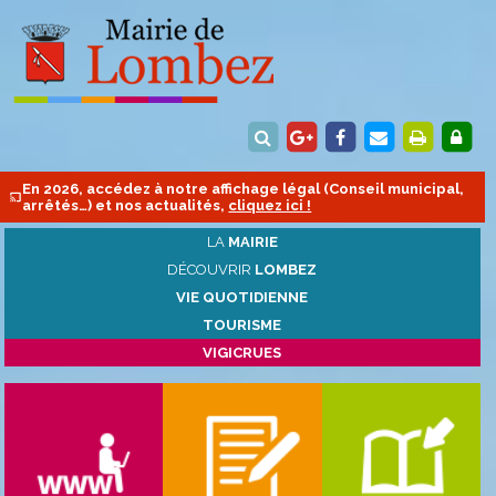
En 2026, accédez à notre affichage légal (Conseil municipal,
arrêtés…) et nos actualités,
cliquez ici !
LA
MAIRIE
DÉCOUVRIR
LOMBEZ
VIE QUOTIDIENNE
TOURISME
VIGICRUES