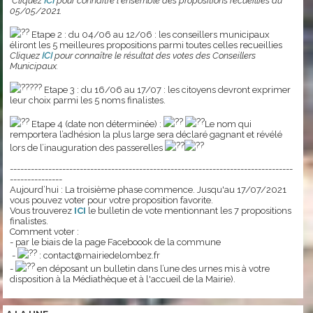
Cliquez
ICI
pour connaître l'ensemble des propositions recueillies au
05/05/2021.
Etape 2 : du 04/06 au 12/06 : les conseillers municipaux
éliront les 5 meilleures propositions parmi toutes celles recueillies
Cliquez
ICI
pour connaître le résultat des votes des Conseillers
Municipaux.
Etape 3 : du 16/06 au 17/07 : les citoyens devront exprimer
leur choix parmi les 5 noms finalistes.
Etape 4 (date non déterminée) :
Le nom qui
remportera l’adhésion la plus large sera déclaré gagnant et révélé
lors de l’inauguration des passerelles
---------------------------------------------------------------------------------
---------------
Aujourd’hui : La troisième phase commence. Jusqu'au 17/07/2021
vous pouvez voter pour votre proposition favorite.
Vous trouverez
ICI
le bulletin de vote mentionnant les 7 propositions
finalistes.
Comment voter :
- par le biais de la page Faceboook de la commune
-
: contact@mairiedelombez.fr
-
en déposant un bulletin dans l’une des urnes mis à votre
disposition à la Médiathèque et à l'accueil de la Mairie)
.