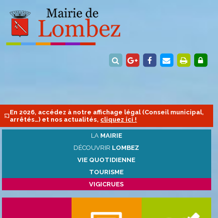
En 2026, accédez à notre affichage légal (Conseil municipal,
arrêtés…) et nos actualités,
cliquez ici !
LA
MAIRIE
DÉCOUVRIR
LOMBEZ
VIE QUOTIDIENNE
TOURISME
VIGICRUES