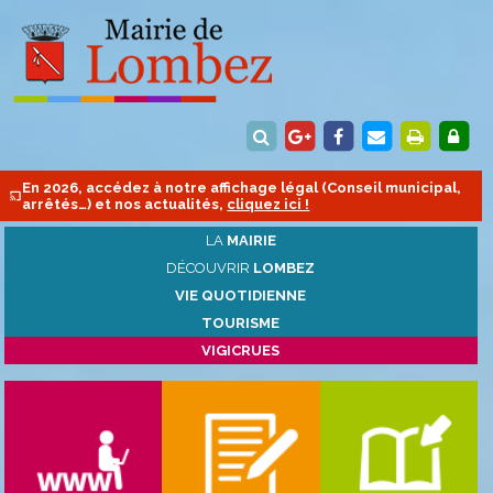
En 2026, accédez à notre affichage légal (Conseil municipal,
arrêtés…) et nos actualités,
cliquez ici !
LA
MAIRIE
DÉCOUVRIR
LOMBEZ
VIE QUOTIDIENNE
TOURISME
VIGICRUES