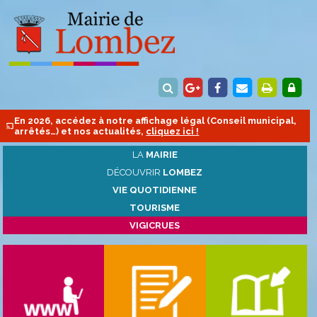
En 2026, accédez à notre affichage légal (Conseil municipal,
arrêtés…) et nos actualités,
cliquez ici !
LA
MAIRIE
DÉCOUVRIR
LOMBEZ
VIE QUOTIDIENNE
TOURISME
VIGICRUES