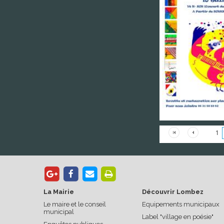
1
La Mairie
Découvrir Lombez
Le maire et le conseil
Equipements municipaux
municipal
Label "village en poésie"