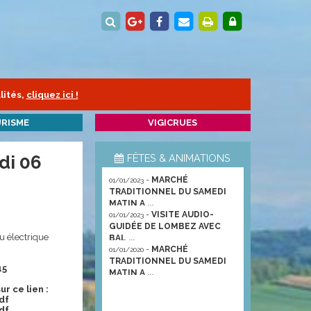
lités,
cliquez ici !
RISME
VIGICRUES
di 06
FÊTES & ANIMATIONS
-
MARCHÉ
01/01/2023
TRADITIONNEL DU SAMEDI
MATIN A ...
-
VISITE AUDIO-
01/01/2023
GUIDÉE DE LOMBEZ AVEC
u électrique
BAL ...
-
MARCHÉ
01/01/2020
TRADITIONNEL DU SAMEDI
15
MATIN A ...
r ce lien :
df
df