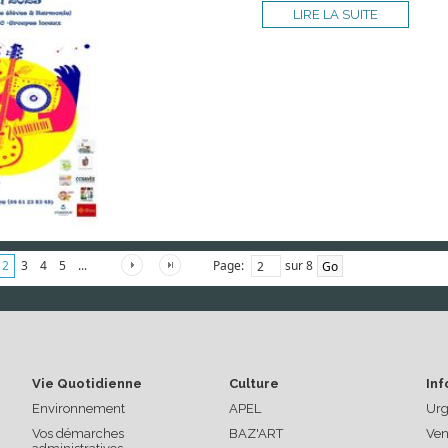
LIRE LA SUITE
Page:
sur 8
2
3
4
5
...
Vie Quotidienne
Culture
Inf
Environnement
APEL
Urg
Vos démarches
BAZ'ART
Ven