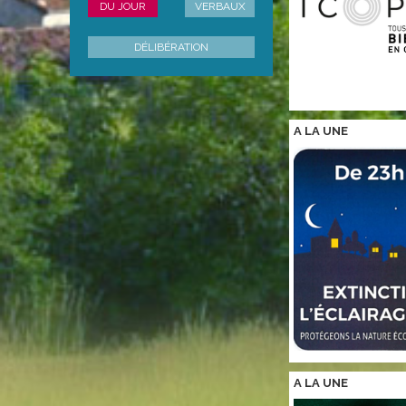
DU JOUR
VERBAUX
DÉLIBÉRATION
A LA
UNE
A LA
UNE