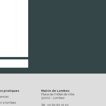
os pratiques
Mairie de Lombez
Place de l'Hôtel de Ville
ences
32200 - Lombez
ir à lombez
Tél : 05 62 62 32 20