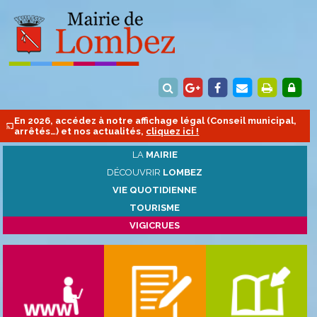
En 2026, accédez à notre affichage légal (Conseil municipal,
arrêtés…) et nos actualités,
cliquez ici !
LA
MAIRIE
DÉCOUVRIR
LOMBEZ
VIE QUOTIDIENNE
TOURISME
VIGICRUES